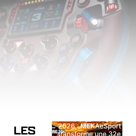
Endurence
,
GT
,
SimRacing
24H du Nürburgring
2026 : MEKAeSport
LES
transforme une 32e