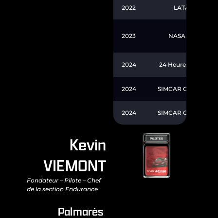
2022
LATAM GP – Eu
2023
NASA World RX –
2024
24 Heures de Spa (S
2024
SIMCAR Grand-AM GT
2024
SIMCAR Grand-AM GT
Kevin
VIEMONT
Fondateur – Pilote – Chef
de la section Endurance
Palmarès