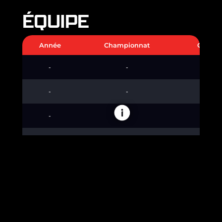
ÉQUIPE
Année
Championnat
Catégo
-
-
-
-
-
-
-
-
-
-
-
-
-
-
-
Ils nous font confiance !
Sponsor 1
Sponsor 2