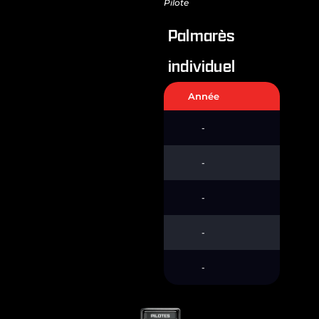
Pilote
Palmarès
individuel
Année
Champi
-
-
-
-
-
-
-
-
-
-