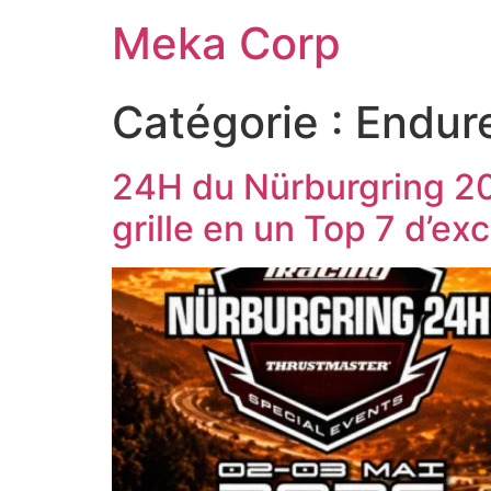
Meka Corp
Catégorie :
Endur
24H du Nürburgring 20
grille en un Top 7 d’ex