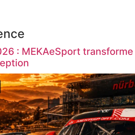
ence
26 : MEKAeSport transforme 
ception